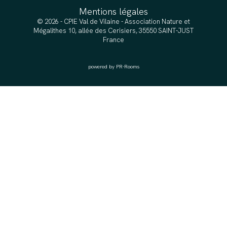
Mentions légales
© 2026 - CPIE Val de Vilaine - Association Nature et
Mégalithes 10, allée des Cerisiers, 35550 SAINT-JUST
France
powered by PR-Rooms