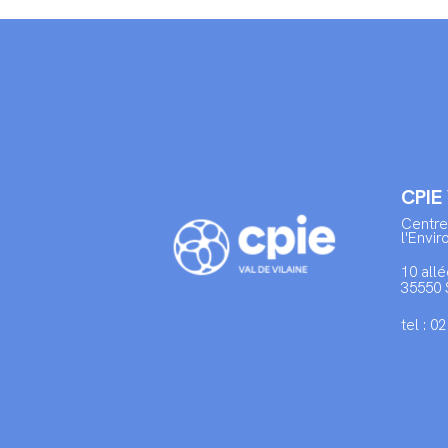
CPIE
Centre
l'Envi
10 allé
35550 
tel : 0