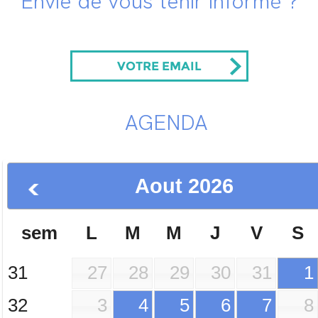
Envie de vous tenir informé ?
VOTRE EMAIL
AGENDA
Aout
2026
sem
L
M
M
J
V
S
31
27
28
29
30
31
1
32
3
4
5
6
7
8