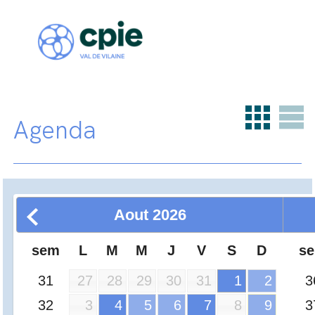
Agenda
Aout
2026
sem
L
M
M
J
V
S
D
s
31
3
27
28
29
30
31
1
2
32
3
3
4
5
6
7
8
9