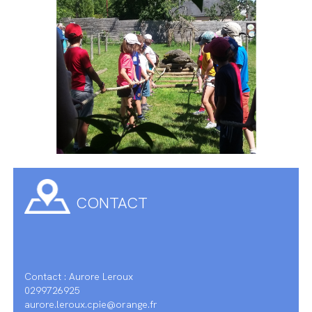
CONTACT
Contact : Aurore Leroux
0299726925
aurore.leroux.cpie@orange.fr