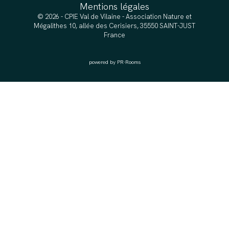
Mentions légales
© 2026 - CPIE Val de Vilaine - Association Nature et
Mégalithes 10, allée des Cerisiers, 35550 SAINT-JUST
France
powered by PR-Rooms