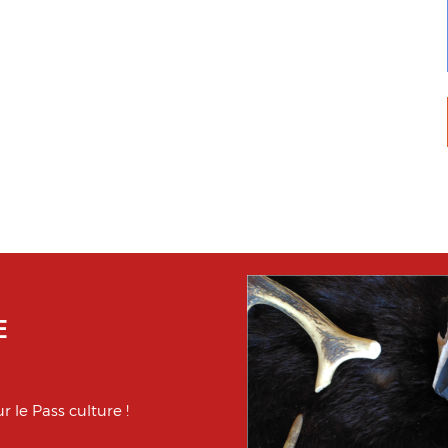
E
r le Pass culture !