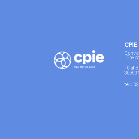
CPIE
Centre
l'Envi
10 allé
35550 
tel : 0