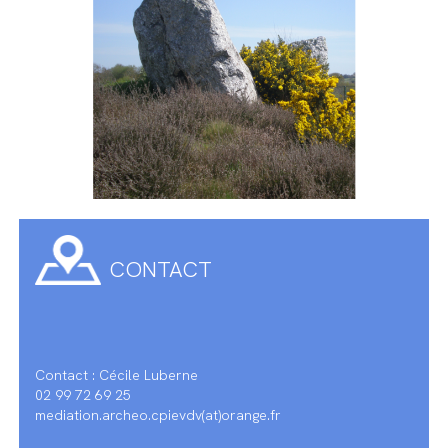
CONTACT
Contact : Cécile Luberne
02 99 72 69 25
mediation.archeo.cpievdv(at)orange.fr