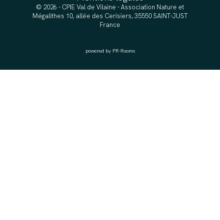
© 2026 - CPIE Val de Vilaine - Association Nature et
Mégalithes 10, allée des Cerisiers, 35550 SAINT-JUST
France
powered by PR-Rooms