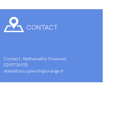
CONTACT
Contact : Nathanaëlle Pouessel
0299726925
animations.cpievdv@orange.fr