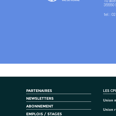
10 allé
35550 
tel : 0
PARTENAIRES
LES CP
NEWSLETTERS
Union n
ABONNEMENT
Union r
EMPLOIS / STAGES