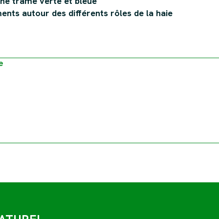
'une trame verte et bleue
nts autour des différents rôles de la haie
e