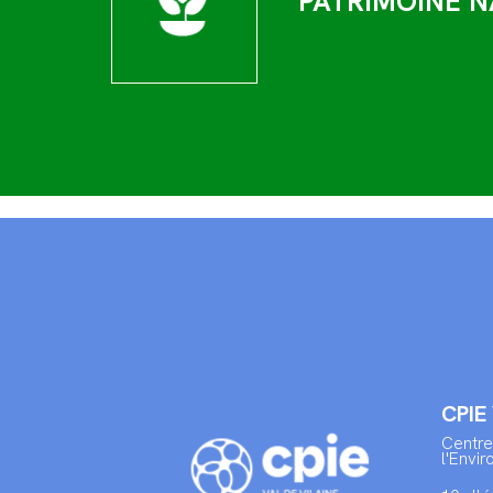
PATRIMOINE N
CPIE
Centre
l'Envi