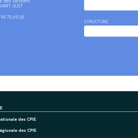
e des cerisiers
SAINT-JUST
2 99 72 69 25
STRUCTURE
IE
ationale des CPIE
égionale des CPIE