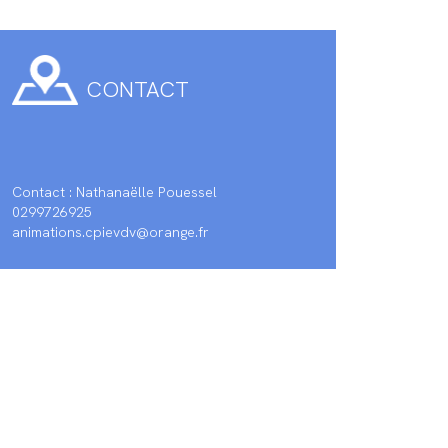
CONTACT
Contact : Nathanaëlle Pouessel
0299726925
animations.cpievdv@orange.fr