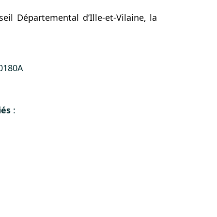
eil Départemental d’Ille-et-Vilaine, la
00180A
iés
: