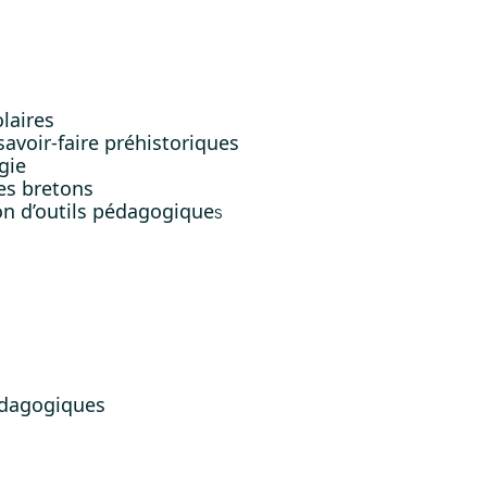
laires
avoir-faire préhistoriques
gie
es bretons
on d’outils pédagogique
s
édagogiques