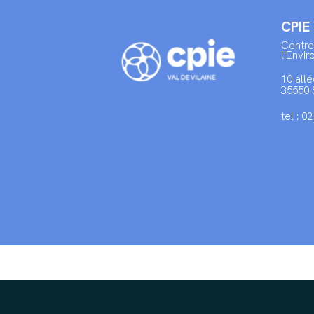
CPIE
Centre
l'Envi
10 allé
35550 
tel : 0