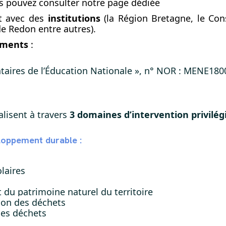
ous pouvez consulter notre page dédiée
it avec des
institutions
(la Région Bretagne, le Cons
 Redon entre autres)
.
éments
:
taires de l’Éducation Nationale », n° NOR : MENE18
alisent à travers
3 domaines d’intervention privilég
loppement durable :
laires
t du patrimoine naturel du territoire
tion des déchets
 des déchets