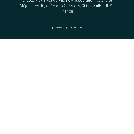
© 2026 - CPIE Val de Vilaine - Association Nature et
Mégalithes 10, allée des Cerisiers, 35550 SAINT-JUST
France
powered by PR-Rooms