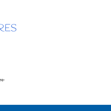
RES
re-