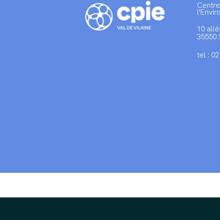
Centre
l'Envi
10 allé
35550 
tel : 0