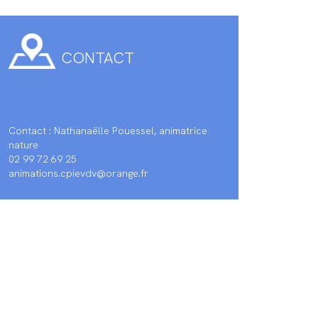
CONTACT
Contact : Nathanaëlle Pouessel, animatrice
nature
02 99 72 69 25
animations.cpievdv@orange.fr