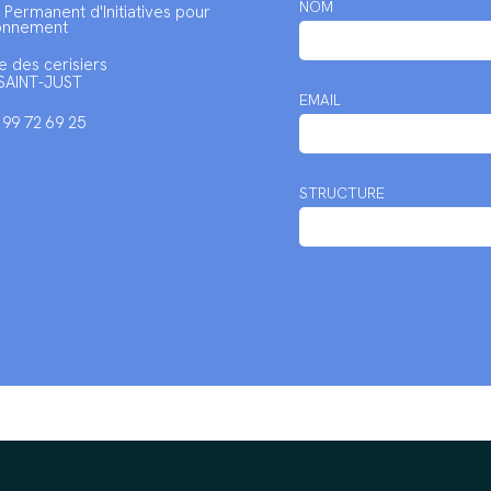
NOM
 Permanent d'Initiatives pour
ronnement
e des cerisiers
SAINT-JUST
EMAIL
2 99 72 69 25
STRUCTURE