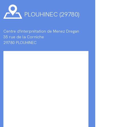
PLOUHINEC (29780)
Centre d'interprétation de Menez Dregan
35 rue de la Corniche
29780 PLOUHINEC