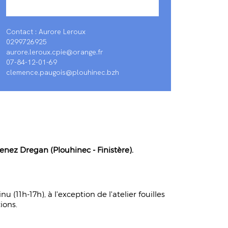
Contact : Aurore Leroux
0299726925
aurore.leroux.cpie@orange.fr
07-84-12-01-69
clemence.paugois@plouhinec.bzh
enez Dregan (Plouhinec - Finistère).
 (11h-17h), à l'exception de l'atelier fouilles
ions.