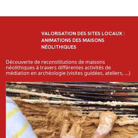
VALORISATION DES SITES LOCAUX :
ANIMATIONS DES MAISONS
NÉOLITHIQUES
Découverte de reconstitutions de maisons
néolithiques à travers différentes activités de
médiation en archéologie (visites guidées, ateliers, …)