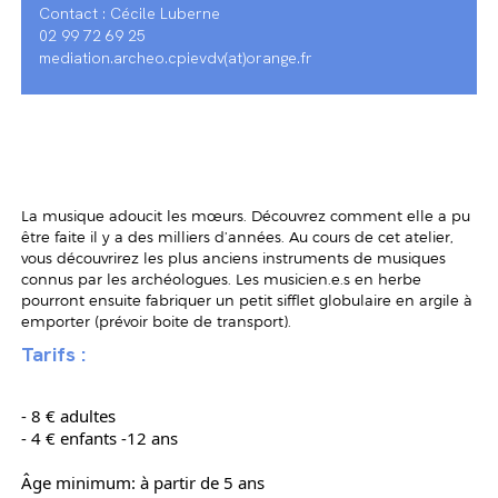
Contact : Cécile Luberne
02 99 72 69 25
mediation.archeo.cpievdv(at)orange.fr
La musique adoucit les mœurs. Découvrez comment elle a pu
être faite il y a des milliers d’années. Au cours de cet atelier,
vous découvrirez les plus anciens instruments de musiques
connus par les archéologues. Les musicien.e.s en herbe
pourront ensuite fabriquer un petit sifflet globulaire en argile à
emporter (prévoir boite de transport).
Tarifs :
- 8 € adultes
- 4 € enfants -12 ans
Âge minimum: à partir de 5 ans