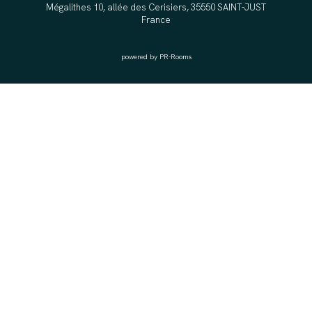
Mégalithes 10, allée des Cerisiers, 35550 SAINT-JUST
France
powered by PR-Rooms