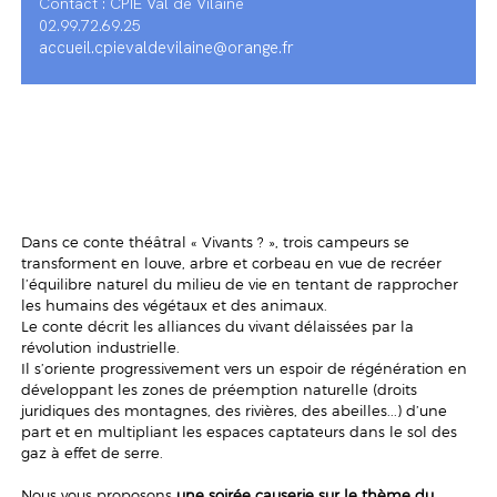
Contact : CPIE Val de Vilaine
02.99.72.69.25
accueil.cpievaldevilaine@orange.fr
Dans ce conte théâtral « Vivants ? », trois campeurs se
transforment en louve, arbre et corbeau en vue de recréer
l’équilibre naturel du milieu de vie en tentant de rapprocher
les humains des végétaux et des animaux.
Le conte décrit les alliances du vivant délaissées par la
révolution industrielle.
Il s’oriente progressivement vers un espoir de régénération en
développant les zones de préemption naturelle (droits
juridiques des montagnes, des rivières, des abeilles...) d’une
part et en multipliant les espaces captateurs dans le sol des
gaz à effet de serre.
Nous vous proposons
une soirée causerie sur le thème du