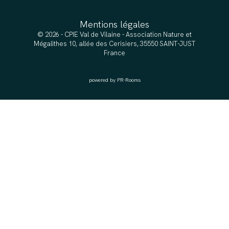
Mentions légales
© 2026 - CPIE Val de Vilaine - Association Nature et
Mégalithes 10, allée des Cerisiers, 35550 SAINT-JUST
France
powered by PR-Rooms