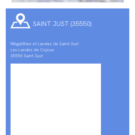
SAINT JUST (35550)
Mégalithes et Landes de Saint-Just
Les Landes de Cojoux
35550 Saint Just