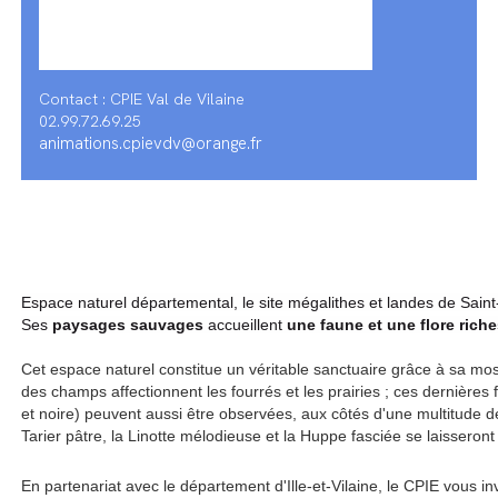
Contact : CPIE Val de Vilaine
02.99.72.69.25
animations.cpievdv@orange.fr
Espace naturel départemental, le site mégalithes et landes de Saint
Ses
paysages sauvages
accueillent
une faune et une flore riche
Cet espace naturel constitue un véritable sanctuaire grâce à sa
mosa
des champs affectionnent les fourrés et les prairies ; ces dernières f
et noire) peuvent aussi être observées, aux côtés d'une multitude de 
Tarier pâtre, la Linotte mélodieuse et la Huppe fasciée se laisseront
En partenariat avec le département d'Ille-et-Vilaine, le CPIE vous i