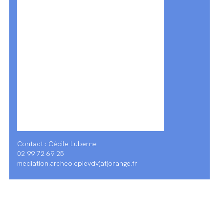
Contact : Cécile Luberne
02 99 72 69 25
mediation.archeo.cpievdv(at)orange.fr