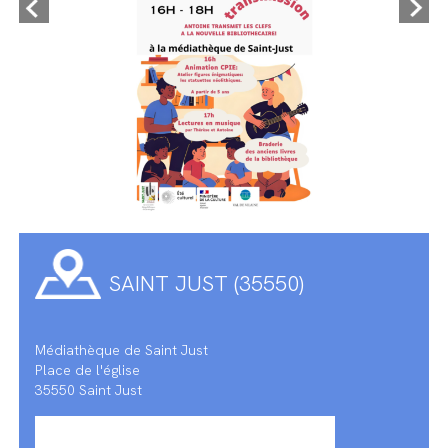
SAINT JUST (35550)
Médiathèque de Saint Just
Place de l'église
35550 Saint Just