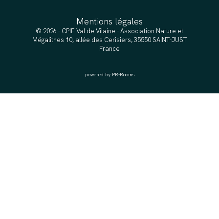
Mentions légales
© 2026 - CPIE Val de Vilaine - Association Nature et
Mégalithes 10, allée des Cerisiers, 35550 SAINT-JUST
France
powered by PR-Rooms