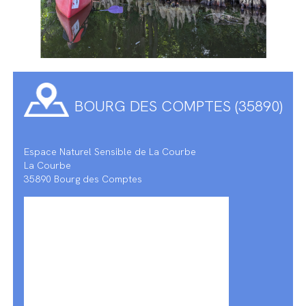
BOURG DES COMPTES (35890)
Espace Naturel Sensible de La Courbe
La Courbe
35890 Bourg des Comptes