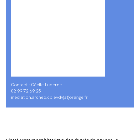
Contact : Cécile Luberne
02 99 72 69 25
mediation.archeo.cpievdv(at)orange.fr