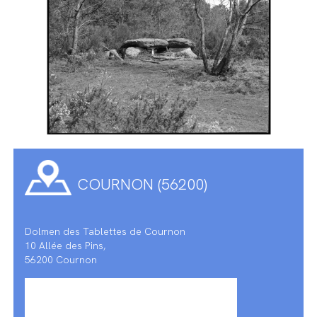
COURNON (56200)
Dolmen des Tablettes de Cournon
10 Allée des Pins,
56200 Cournon