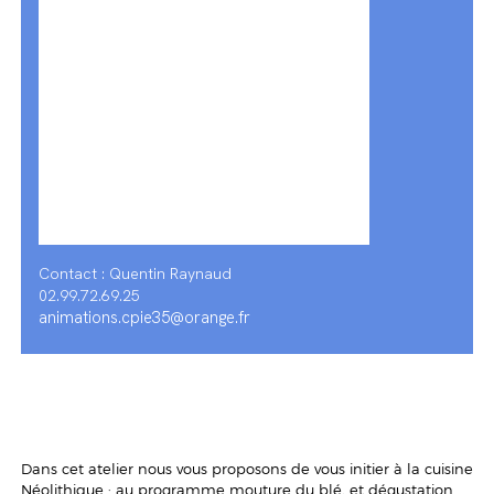
Contact : Quentin Raynaud
02.99.72.69.25
animations.cpie35@orange.fr
Dans cet atelier nous vous proposons de vous initier à la cuisine
Néolithique : au programme mouture du blé, et dégustation