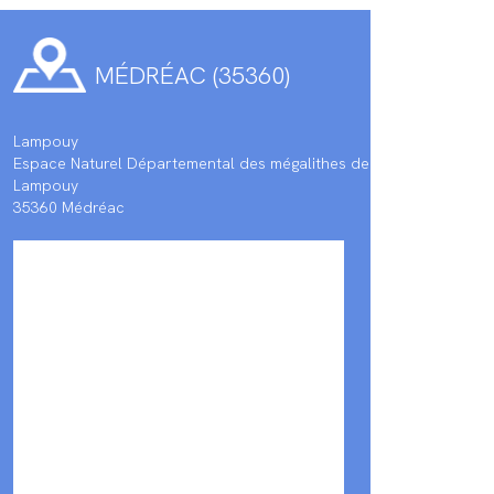
MÉDRÉAC (35360)
Lampouy
Espace Naturel Départemental des mégalithes de
Lampouy
35360 Médréac