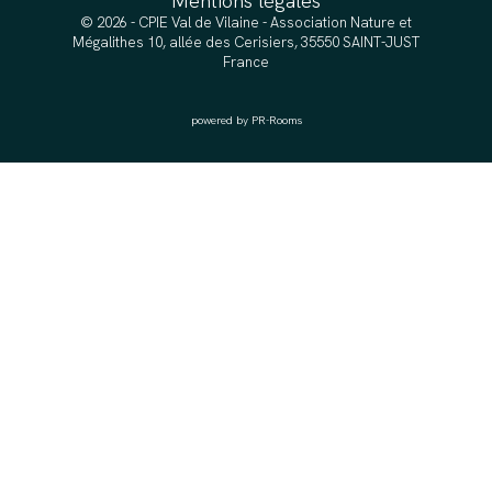
Mentions légales
© 2026 - CPIE Val de Vilaine - Association Nature et
Mégalithes 10, allée des Cerisiers, 35550 SAINT-JUST
France
powered by PR-Rooms