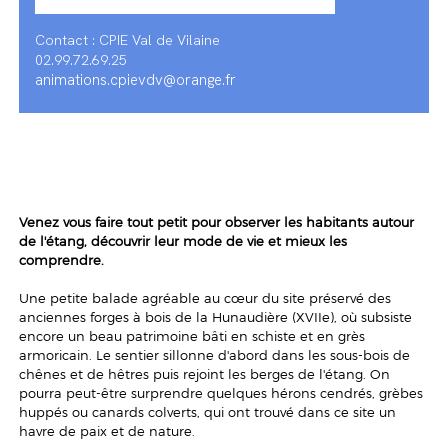
Contact : CPIE Val de Vilaine
02.99.72.69.25
animations.cpievdv@orange.fr
Venez vous faire tout petit pour observer les habitants autour
de l'étang, découvrir leur mode de vie et mieux les
comprendre.
Une petite balade agréable au cœur du site préservé des
anciennes forges à bois de la Hunaudière (XVIIe), où subsiste
encore un beau patrimoine bâti en schiste et en grès
armoricain. Le sentier sillonne d'abord dans les sous-bois de
chênes et de hêtres puis rejoint les berges de l'étang. On
pourra peut-être surprendre quelques hérons cendrés, grèbes
huppés ou canards colverts, qui ont trouvé dans ce site un
havre de paix et de nature.