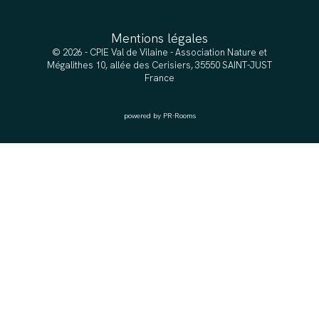
Mentions légales
© 2026 - CPIE Val de Vilaine - Association Nature et
Mégalithes 10, allée des Cerisiers, 35550 SAINT-JUST
France
powered by PR-Rooms