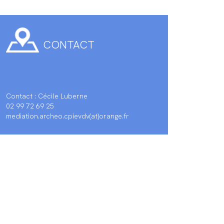
CONTACT
Contact : Cécile Luberne
02 99 72 69 25
mediation.archeo.cpievdv(at)orange.fr