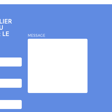
LIER
U
 LE
MESSAGE