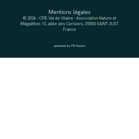
Mentions légales
© 2026 - CPIE Val de Vilaine - Association Nature et
Mégalithes 10, allée des Cerisiers, 35550 SAINT-JUST
France
powered by PR-Rooms