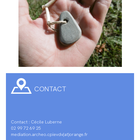
CONTACT
Contact : Cécile Luberne
02 99 72 69 25
mediation.archeo.cpievdv(at)orange.fr