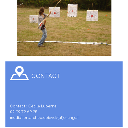
CONTACT
Contact : Cécile Luberne
02 99 72 69 25
mediation.archeo.cpievdv(at)orange.fr