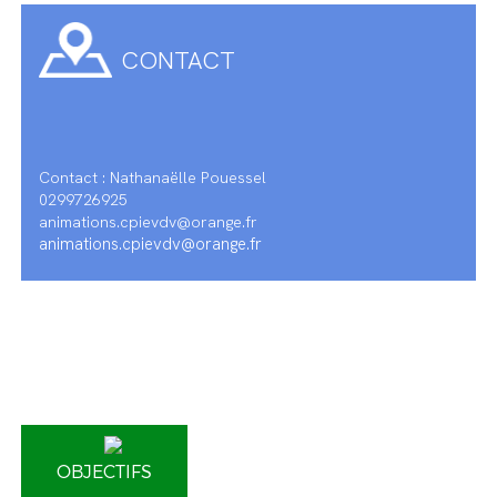
CONTACT
Contact : Nathanaëlle Pouessel
0299726925
animations.cpievdv@orange.fr
animations.cpievdv@orange.fr
OBJECTIFS