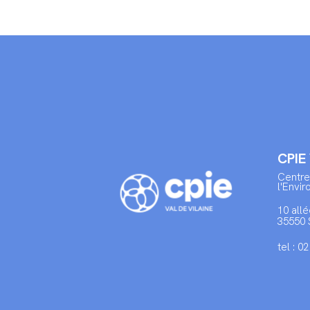
CPIE
Centre
l'Envi
10 allé
35550 
tel : 0