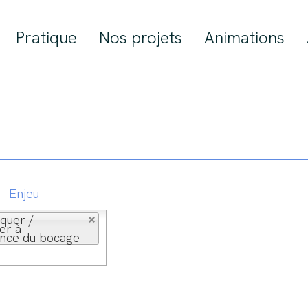
Pratique
Nos projets
Animations
Enjeu
quer /
ser à
ance du bocage