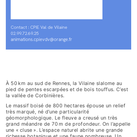
Contact : CPIE Val de Vilaine
02.99.72.69.25
animations.cpievdv@orange.fr
À 50 km au sud de Rennes, la Vilaine slalome au
pied de pentes escarpées et de bois touffus. C’est
la vallée de Corbinières.
Le massif boisé de 800 hectares épouse un relief
très marqué, né d’une particularité
géomorphologique. Le fleuve a creusé un très
grand méandre de 70 m de profondeur. On l’appelle
une « cluse ». L’espace naturel abrite une grande
richesse botanique et une faune nombreuse. Un