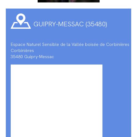
GUIPRY-MESSAC (35480)
Espace Naturel Sensible de la Vallée boisée de Corbinières
Corbinières
35480 Guipry-Messac