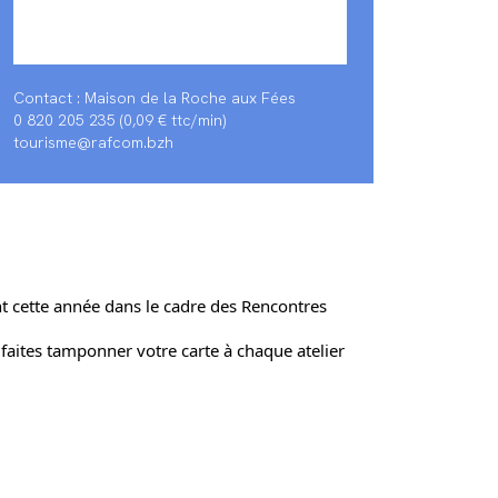
Contact : Maison de la Roche aux Fées
0 820 205 235 (0,09 € ttc/min)
tourisme@rafcom.bzh
nt cette année dans le cadre des Rencontres
faites tamponner votre carte à chaque atelier