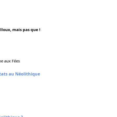
illoux, mais pas que !
he aux Fées
états au Néolithique