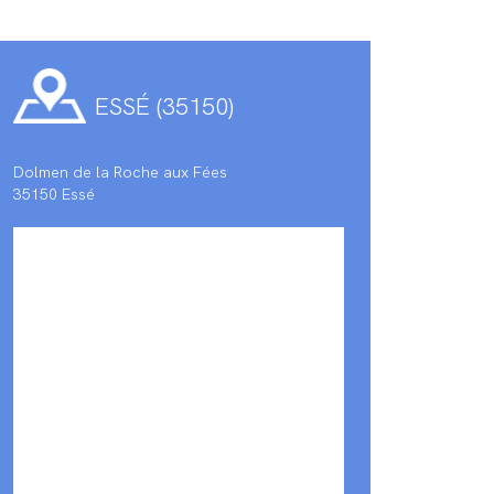
ESSÉ (35150)
Dolmen de la Roche aux Fées
35150 Essé