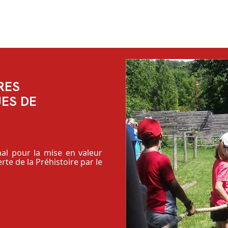
RES
ES DE
al pour la mise en valeur
rte de la Préhistoire par le