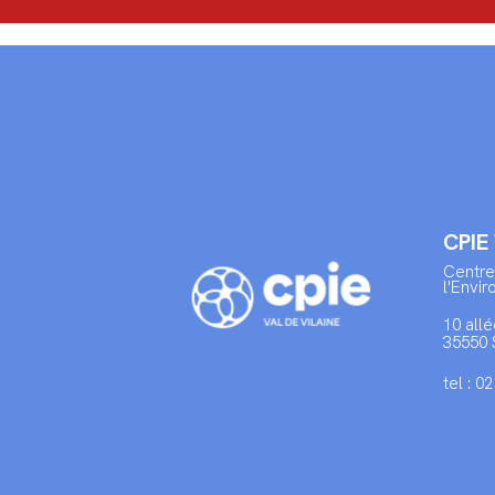
CPIE
Centre
l'Envi
10 allé
35550 
tel : 0