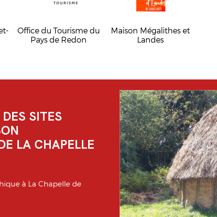
et-
Office du Tourisme du
Maison Mégalithes et
Pays de Redon
Landes
 DES SITES
SON
DE LA CHAPELLE
hique à La Chapelle de