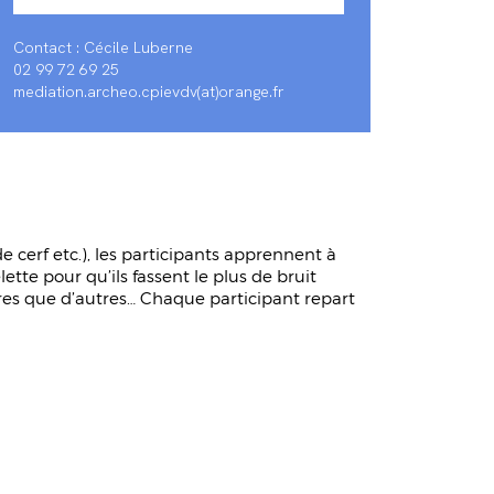
Contact : Cécile Luberne
02 99 72 69 25
mediation.archeo.cpievdv(at)orange.fr
e cerf etc.), les participants apprennent à
ette pour qu’ils fassent le plus de bruit
ores que d’autres… Chaque participant repart