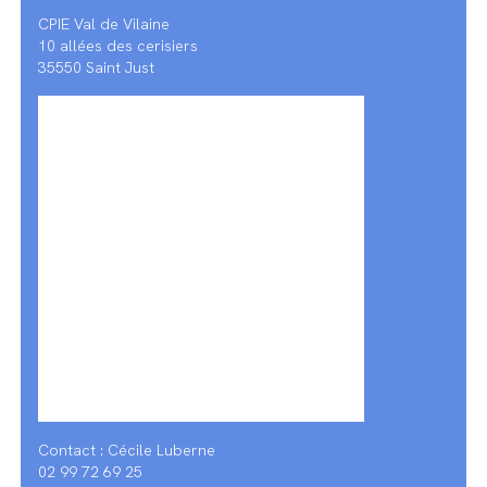
CPIE Val de Vilaine
10 allées des cerisiers
35550 Saint Just
Contact : Cécile Luberne
02 99 72 69 25